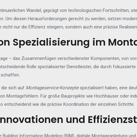
ontinuierlichen Wandel, geprägt von technologischen Fortschritten, s
en. Um diesen Herausforderungen gerecht zu werden, setzen mod
e nicht nur die Effizienz steigern, sondern auch eine präzise Realisi
on Spezialisierung im Mon
age – das Zusammenfügen verschiedenster Komponenten, von vorgefe
entscheidende Rolle spezialisierter Dienstleister, die durch fokussie
 schaffen.
 die sich auf
Montageservice-Konzepte
spezialisiert haben, eine deu
von Montagefehlern. Für große Bauprojekte wie Hochhäuser oder indu
tscheidend wie die präzise Koordination der einzelnen Schritte.
nnovationen und Effizienzs
 Building Information Modeling (BIM), digitale Montageanleitung und