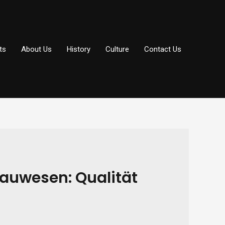
ts
About Us
History
Culture
Contact Us
auwesen: Qualität