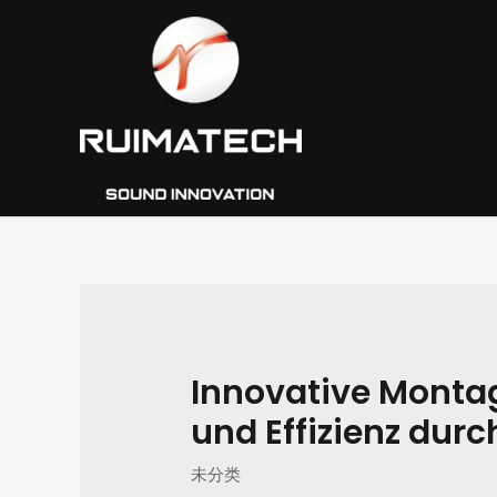
跳
Post
至
navigation
内
容
Innovative Monta
und Effizienz durc
未分类