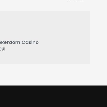
okerdom Casino
分类