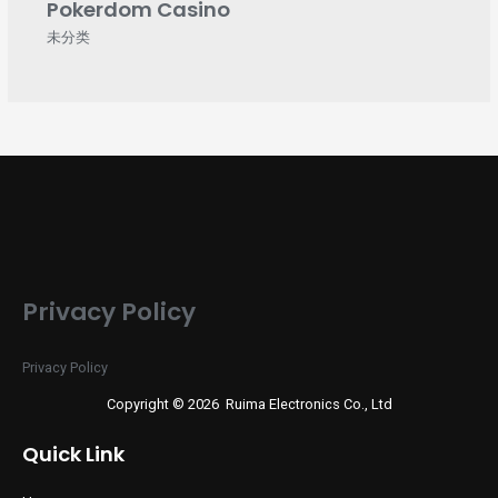
Pokerdom Casino
未分类
Privacy Policy
Privacy Policy
Copyright © 2026 Ruima Electronics Co., Ltd
Quick Link