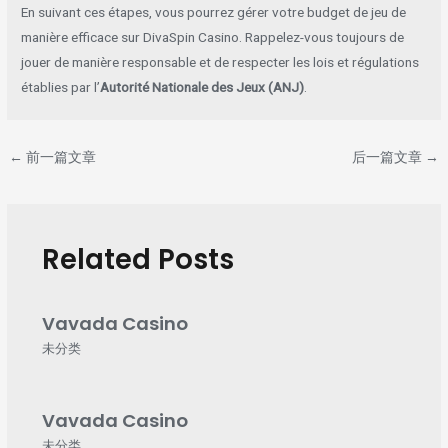
En suivant ces étapes, vous pourrez gérer votre budget de jeu de
manière efficace sur DivaSpin Casino. Rappelez-vous toujours de
jouer de manière responsable et de respecter les lois et régulations
établies par l’
Autorité Nationale des Jeux (ANJ)
.
←
前一篇文章
后一篇文章
→
Related Posts
Vavada Casino
未分类
Vavada Casino
未分类