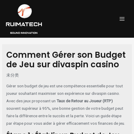
跳
Post
MAI
至
navigation
MEN
内
容
Comment Gérer son Budget
de Jeu sur divaspin casino
未分类
Gérer son budget de jeu est une compétence essentielle pour tout
joueur souhaitant maximiser son expérience sur
divaspin
casino.
Avec des jeux proposant un
Taux de Retour au Joueur (RTP)
souvent supérieur à 95%, une bonne gestion de votre budget peut
faire la différence entre le succès et la perte. Voici un guide étape
par étape pour vous aider à gérer efficacement vos finances de jeu.