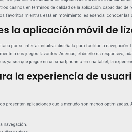
ros casinos en términos de calidad de la aplicación, capacidad de re
egos favoritos mientras está en movimiento, es esencial conocer las 
s la aplicación móvil de li
taca por su interfaz intuitiva, diseñada para facilitar la navegación.
amente a sus juegos favoritos. Además, el diseño es responsivo, a
a que, ya sea que juegue en un smartphone o en una tablet, la experien
a la experiencia de usuari
os presentan aplicaciones que a menudo son menos optimizadas. 
la navegación.