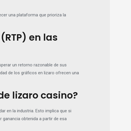
ecer una plataforma que prioriza la
 (RTP) en las
esperar un retorno razonable de sus
idad de los gráficos en lizaro ofrecen una
de lizaro casino?
ar en la industria. Esto implica que si
r ganancia obtenida a partir de esa