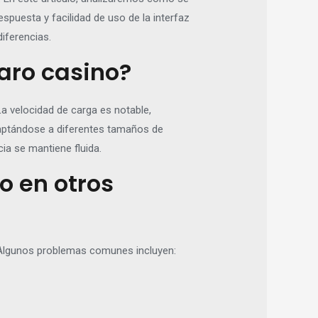
spuesta y facilidad de uso de la interfaz
diferencias.
zaro casino?
 La velocidad de carga es notable,
daptándose a diferentes tamaños de
cia se mantiene fluida.
o en otros
Algunos problemas comunes incluyen: