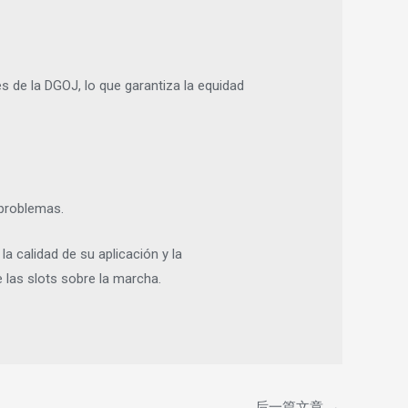
s de la DGOJ, lo que garantiza la equidad
 problemas.
a calidad de su aplicación y la
 las slots sobre la marcha.
后一篇文章
→