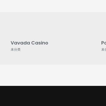
Vavada Casino
P
未分类
未