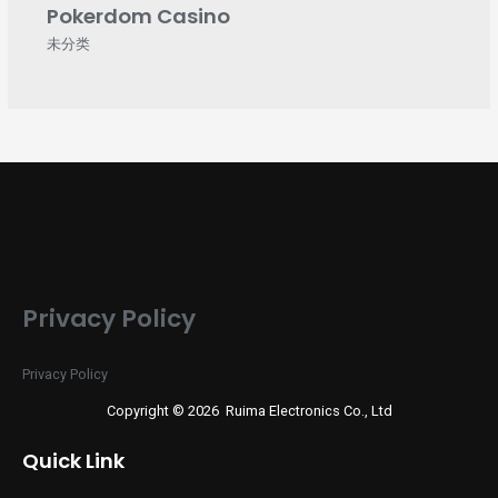
Pokerdom Casino
未分类
Privacy Policy
Privacy Policy
Copyright © 2026 Ruima Electronics Co., Ltd
Quick Link