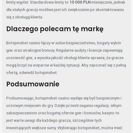
limity wypłat. Standardowe limity to
10 000 PLN
miesięcznie, jednak
dla stałych graczy możliwe jest ich zwiększenie po skontaktowaniu
się z obsługą klienta.
Dlaczego polecam tę markę
Botspinsbet casino łączy w sobie bezpieczeństwo, bogaty wybór
gier oraz atrakcyjne bonusy. Regularne audyty i licencje zapewniają
uczciwość gier, a wysoka jakość obsługi klienta sprawia, że gracze
mogą liczyć na wsparcie w każdej sytuacji. Aby zapoznać się z pełną
ofertą,
odwiedź botspinsbet
.
Podsumowanie
Podsumowując, botspinsbet casino wydaje się być bezpiecznym i
uczciwym miejscem do gry. Dzięki przestrzeganiu regulacji, silnym
zabezpieczeniom oraz bogatej ofercie gier i bonusów, kasyno to
jest warte uwagi dla każdego gracza, szczególnie tych
inwestujących większe sumy. Wybierając botspinsbet, można mieć