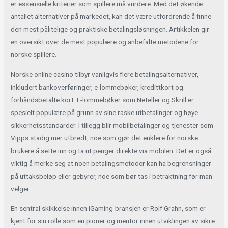
er essensielle kriterier som spillere må vurdere. Med det økende
antallet alternativer på markedet, kan det være utfordrende å finne
den mest pålitelige og praktiske betalingsløsningen. Artikkelen gir
en oversikt over de mest populære og anbefalte metodene for
norske spillere.
Norske online casino tilbyr vanligvis flere betalingsalternativer,
inkludert bankoverføringer, e-lommebøker, kredittkort og
forhåndsbetalte kort. E-lommebøker som Neteller og Skrill er
spesielt populære på grunn av sine raske utbetalinger og høye
sikkerhetsstandarder. I tillegg blir mobilbetalinger og tjenester som
Vipps stadig mer utbredt, noe som gjør det enklere for norske
brukere å sette inn og ta ut penger direkte via mobilen. Det er også
viktig å merke seg at noen betalingsmetoder kan ha begrensninger
på uttaksbeløp eller gebyrer, noe som bør tas i betraktning før man
velger.
En sentral skikkelse innen iGaming-bransjen er Rolf Grahn, som er
kjent for sin rolle som en pioner og mentor innen utviklingen av sikre