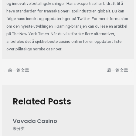
og innovative betalingsløsninger. Hans ekspertise har bidratt til å
heve standarden for transaksjoner i spillindustrien globalt. Du kan
følge hans innsikt og oppdateringer på
Twitter
. For mer informasjon
om den nyeste utviklingen i iGaming-bransjen kan du lese en artikkel
på
The New York Times
. Når du vil utforske flere alternativer,
anbefales det å sjekke
beste casino online
for en oppdatert liste
over pålitelige norske casinoer.
←
前一篇文章
后一篇文章
→
Related Posts
Vavada Casino
未分类