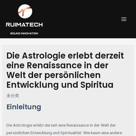
跳
Post
MAI
至
navigation
MEN
内
容
Die Astrologie erlebt derzeit
eine Renaissance in der
Welt der persönlichen
Entwicklung und Spiritua
未分类
Einleitung
Die Astrologie erlebt derzeit eine Renaissance in der Welt der
persönlichen Entwicklung und Spiritualität. Wie kaum eine andere