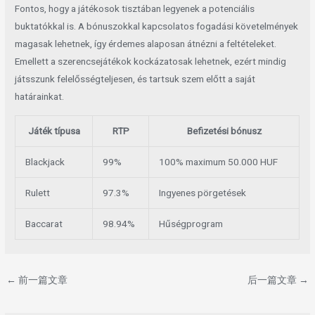
Fontos, hogy a játékosok tisztában legyenek a potenciális
buktatókkal is. A bónuszokkal kapcsolatos fogadási követelmények
magasak lehetnek, így érdemes alaposan átnézni a feltételeket.
Emellett a szerencsejátékok kockázatosak lehetnek, ezért mindig
játsszunk felelősségteljesen, és tartsuk szem előtt a saját
határainkat.
Játék típusa
RTP
Befizetési bónusz
Blackjack
99%
100% maximum 50.000 HUF
Rulett
97.3%
Ingyenes pörgetések
Baccarat
98.94%
Hűségprogram
←
前一篇文章
后一篇文章
→