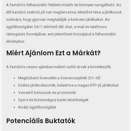
A fastslots felhasználói felülete intuitív és könnyen navigálható. Az
élő kaszinó szekció jól van megtervezve, lehetővé téve a játékosok
számára, hogy gyorsan megtalálják a kedvenc játékaikat. Az
ügyfélszolgálat 24/7 elérhető élő chat, e-mail és telefonos
támogatás formájában, ami jelentősen hozzájárul a felhasználói
élményhez.
Miért Ajánlom Ezt a Márkát?
A fastslots casino ajánlása mellett szóló érvek a következők:
Megbízható licencelés a Szerencsejáték Zrt.-től
Széles játékválaszték, beleértve a magas RTP-jű játékokat
Vonzerő bónuszok és promóciók
Gyors és biztonságos banki lehetőségek
Kiváló ügyfélszolgálat
Potenciális Buktatók