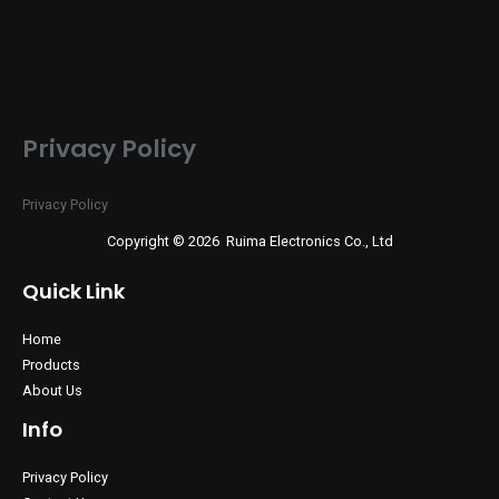
Privacy Policy
Privacy Policy
Copyright © 2026 Ruima Electronics Co., Ltd
Quick Link
Home
Products
About Us
Info
Privacy Policy