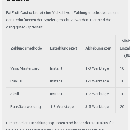
FatFruit Casino bietet eine Vielzahl von Zahlungsmethoden an, um
den Bedürfnissen der Spieler gerecht zu werden. Hier sind die
gängigsten Optionen:
Mini
Zahlungsmethode
Einzahlungszeit
Abhebungszeit
Einza
(EU
Visa/Mastercard
Instant
1-3 Werktage
10
PayPal
Instant
1-2 Werktage
10
Skrill
Instant
1-2 Werktage
10
Banküberweisung
1-3 Werktage
3-5 Werktage
20
Die schnellen Einzahlungsoptionen sind besonders attraktiv für
Spieler, die sofort mit dem Spielen beginnen möchten. Bei