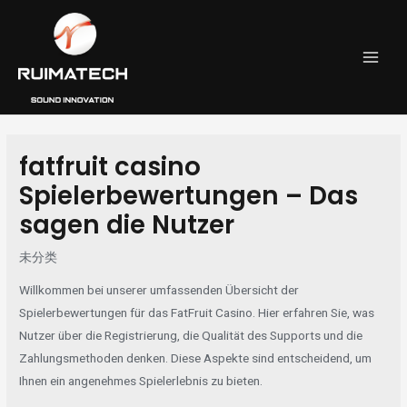
跳
Post
MAI
至
navigation
MEN
内
容
fatfruit casino
Spielerbewertungen – Das
sagen die Nutzer
未分类
Willkommen bei unserer umfassenden Übersicht der
Spielerbewertungen für das
FatFruit Casino
. Hier erfahren Sie, was
Nutzer über die Registrierung, die Qualität des Supports und die
Zahlungsmethoden denken. Diese Aspekte sind entscheidend, um
Ihnen ein angenehmes Spielerlebnis zu bieten.