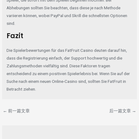
Abhebungen sollten Sie beachten, dass diese je nach Methode
variieren können, wobei PayPal und Skrill die schnellsten Optionen
sind.
Fazit
Die Spielerbewertungen für das FatFruit Casino deuten darauf hin,
dass die Registrierung einfach, der Support hochwertig und die
Zahlungsmethoden vielfältig sind. Diese Faktoren tragen
entscheidend zu einem positiven Spielerlebnis bei. Wenn Sie auf der
Suche nach einem neuen Online-Casino sind, sollten Sie FatFruit in
Betracht ziehen.
←
前一篇文章
后一篇文章
→