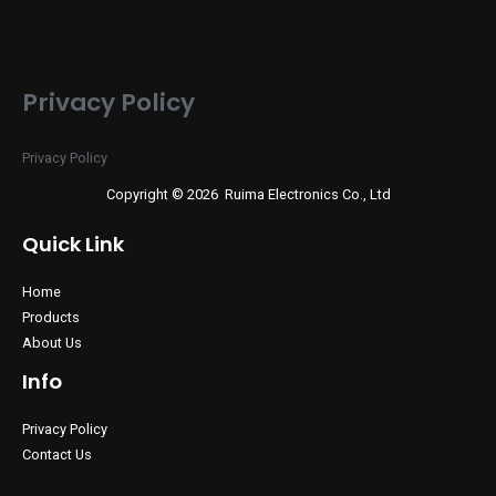
Privacy Policy
Privacy Policy
Copyright © 2026 Ruima Electronics Co., Ltd
Quick Link
Home
Products
About Us
Info
Privacy Policy
Contact Us