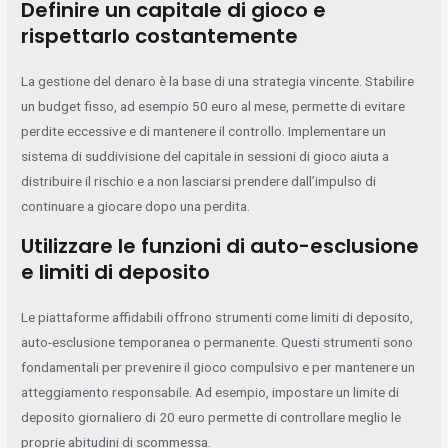
Definire un capitale di gioco e
rispettarlo costantemente
La gestione del denaro è la base di una strategia vincente. Stabilire
un budget fisso, ad esempio 50 euro al mese, permette di evitare
perdite eccessive e di mantenere il controllo. Implementare un
sistema di suddivisione del capitale in sessioni di gioco aiuta a
distribuire il rischio e a non lasciarsi prendere dall’impulso di
continuare a giocare dopo una perdita.
Utilizzare le funzioni di auto-esclusione
e limiti di deposito
Le piattaforme affidabili offrono strumenti come limiti di deposito,
auto-esclusione temporanea o permanente. Questi strumenti sono
fondamentali per prevenire il gioco compulsivo e per mantenere un
atteggiamento responsabile. Ad esempio, impostare un limite di
deposito giornaliero di 20 euro permette di controllare meglio le
proprie abitudini di scommessa.