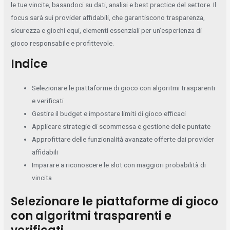
le tue vincite, basandoci su dati, analisi e best practice del settore. Il
focus sarà sui provider affidabili, che garantiscono trasparenza,
sicurezza e giochi equi, elementi essenziali per un’esperienza di
gioco responsabile e profittevole.
Indice
Selezionare le piattaforme di gioco con algoritmi trasparenti
e verificati
Gestire il budget e impostare limiti di gioco efficaci
Applicare strategie di scommessa e gestione delle puntate
Approfittare delle funzionalità avanzate offerte dai provider
affidabili
Imparare a riconoscere le slot con maggiori probabilità di
vincita
Selezionare le piattaforme di gioco
con algoritmi trasparenti e