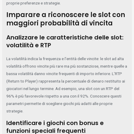
proprie preferenze e strategie.
Imparare a riconoscere le slot con
maggiori probabilità di vincita
Analizzare le caratteristiche delle slot:
volatilità e RTP
La volatilità indica la frequenza e l’entità delle vincite: le slot ad alta
volatilità offrono vincite più rare ma più sostanziose, mentre quelle a
bassa volatilità danno vincite frequenti di importo inferiore. L’RTP
(Return to Player) rappresenta la percentuale di denaro restituito ai
giocatori nel lungo termine. Ad esempio, una slot con un RTP del
96% è più favorevole rispetto a una con il 92%. Conoscere questi
parametri permette di scegliere giochi più adatti alle proprie
strategie.
Identificare i giochi con bonus e
funzioni speciali frequenti