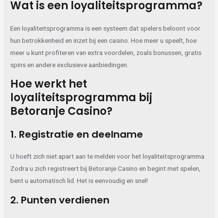
Wat is een loyaliteitsprogramma?
Een loyaliteitsprogramma is een systeem dat spelers beloont voor
hun betrokkenheid en inzet bij een casino. Hoe meer u speelt, hoe
meer u kunt profiteren van extra voordelen, zoals bonussen, gratis
spins en andere exclusieve aanbiedingen.
Hoe werkt het
loyaliteitsprogramma bij
Betoranje Casino?
1. Registratie en deelname
U hoeft zich niet apart aan te melden voor het loyaliteitsprogramma.
Zodra u zich registreert bij Betoranje Casino en begint met spelen,
bent u automatisch lid. Het is eenvoudig en snel!
2. Punten verdienen