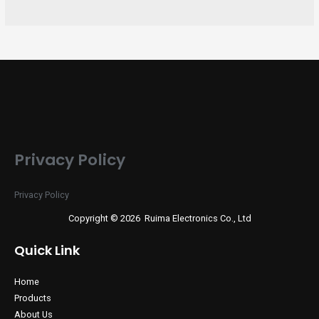
Privacy Policy
Privacy Policy
Copyright © 2026 Ruima Electronics Co., Ltd
Quick Link
Home
Products
About Us