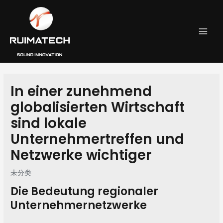
跳
Post
MAI
至
navigation
MEN
内
容
In einer zunehmend
globalisierten Wirtschaft
sind lokale
Unternehmertreffen und
Netzwerke wichtiger
未分类
Die Bedeutung regionaler
Unternehmernetzwerke