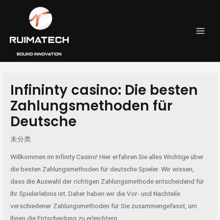
跳
Post
MAI
至
navigation
MEN
内
容
Infininty casino: Die besten
Zahlungsmethoden für
Deutsche
未分类
Willkommen im Infinity Casino! Hier erfahren Sie alles Wichtige über
die besten Zahlungsmethoden für deutsche Spieler. Wir wissen,
dass die Auswahl der richtigen Zahlungsmethode entscheidend für
Ihr Spielerlebnis ist. Daher haben wir die Vor- und Nachteile
verschiedener Zahlungsmethoden für Sie zusammengefasst, um
Ihnen die Entscheidung zu erleichtern.