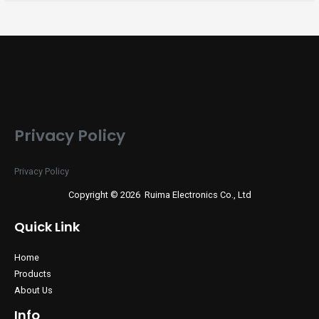
Privacy Policy
Privacy Policy
Copyright © 2026 Ruima Electronics Co., Ltd
Quick Link
Home
Products
About Us
Info