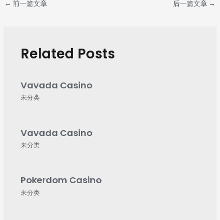
←
前一篇文章
后一篇文章
→
Related Posts
Vavada Casino
未分类
Vavada Casino
未分类
Pokerdom Casino
未分类