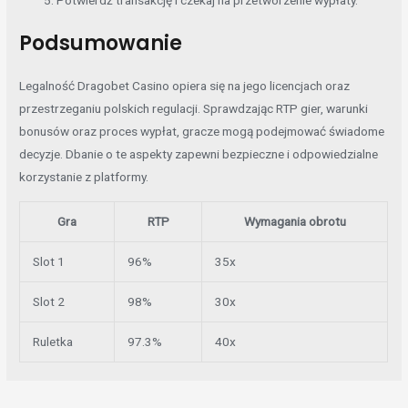
Potwierdź transakcję i czekaj na przetworzenie wypłaty.
Podsumowanie
Legalność Dragobet Casino opiera się na jego licencjach oraz
przestrzeganiu polskich regulacji. Sprawdzając RTP gier, warunki
bonusów oraz proces wypłat, gracze mogą podejmować świadome
decyzje. Dbanie o te aspekty zapewni bezpieczne i odpowiedzialne
korzystanie z platformy.
Gra
RTP
Wymagania obrotu
Slot 1
96%
35x
Slot 2
98%
30x
Ruletka
97.3%
40x