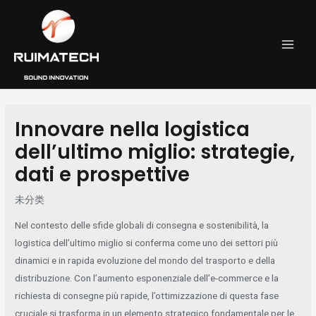
跳
Post
MAI
至
navigation
MEN
内
容
Innovare nella logistica
dell’ultimo miglio: strategie,
dati e prospettive
未分类
Nel contesto delle sfide globali di consegna e sostenibilità, la
logistica dell’ultimo miglio si conferma come uno dei settori più
dinamici e in rapida evoluzione del mondo del trasporto e della
distribuzione. Con l’aumento esponenziale dell’e-commerce e la
richiesta di consegne più rapide, l’ottimizzazione di questa fase
cruciale si trasforma in un elemento strategico fondamentale per le