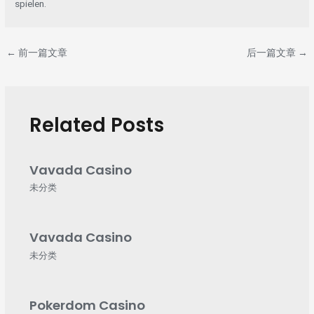
spielen.
←
前一篇文章
后一篇文章
→
Related Posts
Vavada Casino
未分类
Vavada Casino
未分类
Pokerdom Casino