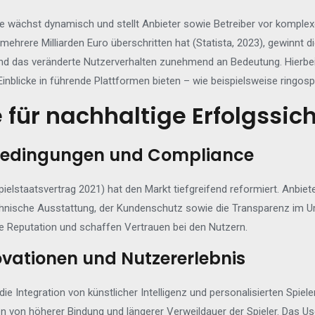
le wächst dynamisch und stellt Anbieter sowie Betreiber vor kompl
ehrere Milliarden Euro überschritten hat (
Statista, 2023
), gewinnt d
 das veränderte Nutzerverhalten zunehmend an Bedeutung. Hierbei ist
Einblicke in führende Plattformen bieten – wie beispielsweise
ringosp
 für nachhaltige Erfolgssic
nbedingungen und Compliance
elstaatsvertrag 2021) hat den Markt tiefgreifend reformiert. Anbiete
technische Ausstattung, der Kundenschutz sowie die Transparenz im Um
re Reputation und schaffen Vertrauen bei den Nutzern.
ovationen und Nutzererlebnis
ie Integration von künstlicher Intelligenz und personalisierten Spiele
ren von höherer Bindung und längerer Verweildauer der Spieler. Das Us