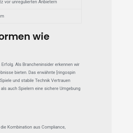
z vor unregulierten Anbietern
um
formen wie
 Erfolg. Als Brancheninsider erkennen wir
bnisse bieten. Das erwähnte [ringospin
e Spiele und stabile Technik Vertrauen
n als auch Spielern eine sichere Umgebung
g die Kombination aus Compliance,