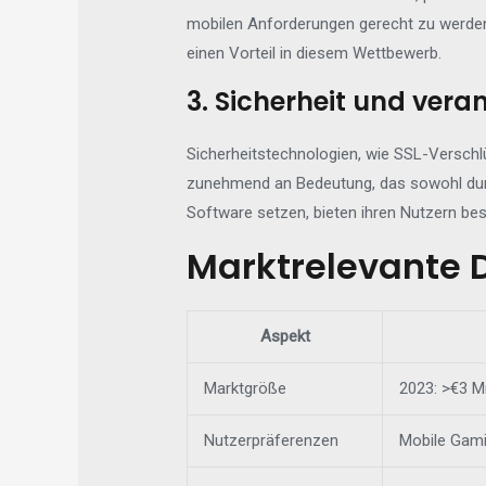
mobilen Anforderungen gerecht zu werden 
einen Vorteil in diesem Wettbewerb.
3. Sicherheit und vera
Sicherheitstechnologien, wie SSL-Verschl
zunehmend an Bedeutung, das sowohl durch
Software setzen, bieten ihren Nutzern be
Marktrelevante 
Aspekt
Marktgröße
2023: >€3 M
Nutzerpräferenzen
Mobile Gami