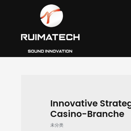
跳
Post
至
navigation
内
容
Innovative Strateg
Casino-Branche
未分类