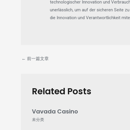
technologischer Innovation und Verbraucher
unerlässlich, um auf der sicheren Seite 
die Innovation und Verantwortlichkeit mit
←
前一篇文章
Related Posts
Vavada Casino
未分类