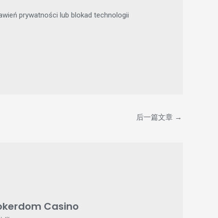
wień prywatności lub blokad technologii
后一篇文章
→
okerdom Casino