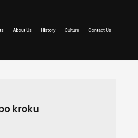
ts
About Us
History
Culture
Contact Us
po kroku