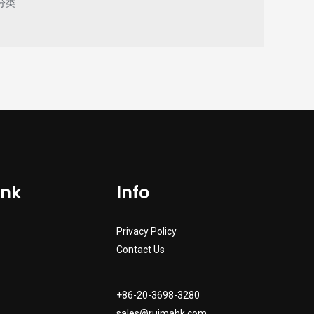
分类
ink
Info
Privacy Policy
Contact Us
+86-20-3698-3280
sales@ruimahk.com