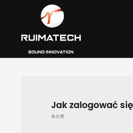
跳
Post
至
navigation
内
容
Jak zalogować się
未分类