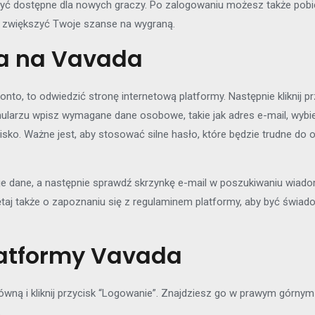
być dostępne dla nowych graczy. Po zalogowaniu możesz także
pobi
ą zwiększyć Twoje szanse na wygraną.
ta na Vavada
nto, to odwiedzić stronę internetową platformy. Następnie kliknij prz
arzu wpisz wymagane dane osobowe, takie jak adres e-mail, wybier
isko. Ważne jest, aby stosować silne hasło, które będzie trudne do 
 dane, a następnie sprawdź skrzynkę e-mail w poszukiwaniu wiadomoś
taj także o zapoznaniu się z regulaminem platformy, aby być świa
latformy Vavada
wną i kliknij przycisk “Logowanie”. Znajdziesz go w prawym górnym 
.