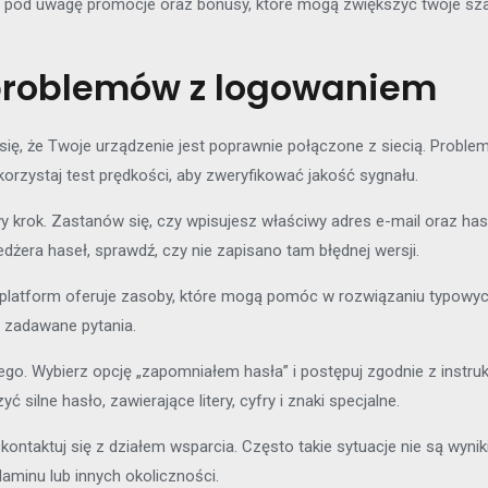
c pod uwagę promocje oraz bonusy, które mogą zwiększyć twoje sza
problemów z logowaniem
się, że Twoje urządzenie jest poprawnie połączone z siecią. Probl
korzystaj test prędkości, aby zweryfikować jakość sygnału.
 krok. Zastanów się, czy wpisujesz właściwy adres e-mail oraz hasł
edżera haseł, sprawdź, czy nie zapisano tam błędnej wersji.
e platform oferuje zasoby, które mogą pomóc w rozwiązaniu typow
j zadawane pytania.
nego. Wybierz opcję „zapomniałem hasła” i postępuj zgodnie z instru
 silne hasło, zawierające litery, cyfry i znaki specjalne.
kontaktuj się z działem wsparcia. Często takie sytuacje nie są wyn
aminu lub innych okoliczności.