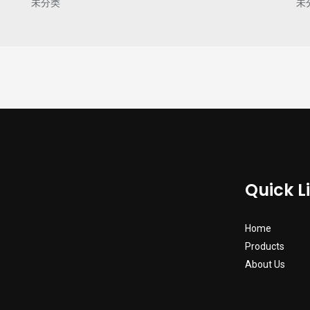
未分类
未
Quick L
Home
Products
About Us