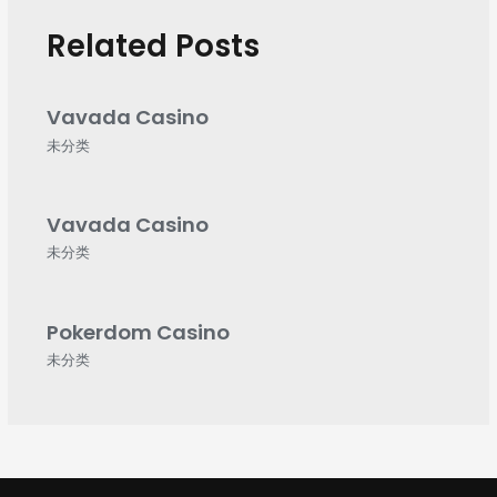
Related Posts
Vavada Casino
未分类
Vavada Casino
未分类
Pokerdom Casino
未分类