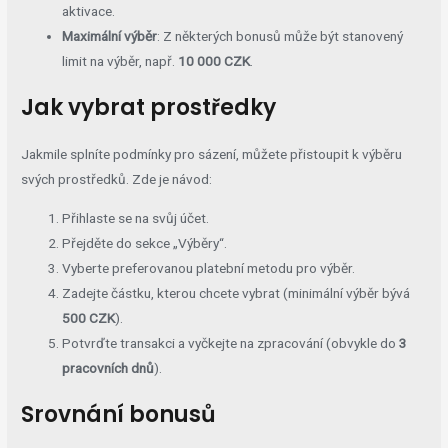
aktivace.
Maximální výběr
: Z některých bonusů může být stanovený
limit na výběr, např.
10 000 CZK
.
Jak vybrat prostředky
Jakmile splníte podmínky pro sázení, můžete přistoupit k výběru
svých prostředků. Zde je návod:
Přihlaste se na svůj účet.
Přejděte do sekce „Výběry“.
Vyberte preferovanou platební metodu pro výběr.
Zadejte částku, kterou chcete vybrat (minimální výběr bývá
500 CZK
).
Potvrďte transakci a vyčkejte na zpracování (obvykle do
3
pracovních dnů
).
Srovnání bonusů