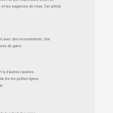
s et les exigences de mise. Cet article
nt avec des inconvénients. Une
ces de gains.
t à d’autres casinos.
 lire les petites lignes.
e.