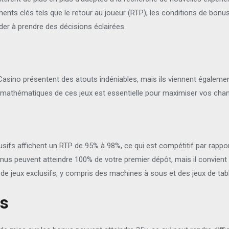
éments clés tels que le retour au joueur (RTP), les conditions de bonu
der à prendre des décisions éclairées.
Casino présentent des atouts indéniables, mais ils viennent égaleme
athématiques de ces jeux est essentielle pour maximiser vos chan
usifs affichent un RTP de 95% à 98%, ce qui est compétitif par rappor
us peuvent atteindre 100% de votre premier dépôt, mais il convient de
e jeux exclusifs, y compris des machines à sous et des jeux de tabl
s