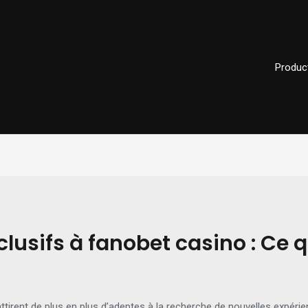
Produc
lusifs à fanobet casino : Ce qu
ttirent de plus en plus d’adeptes à la recherche de nouvelles expéri