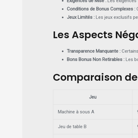
Exigences de Mise :
Les exigences de
Conditions de Bonus Complexes :
C
Jeux Limités :
Les jeux exclusifs pe
Les Aspects Néga
Transparence Manquante :
Certains 
Bons Bonus Non Retirables :
Les bo
Comparaison des
Jeu
Machine à sous A
Jeu de table B