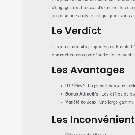
s’engager, il est crucial d’examiner les él
propose une analyse critique pour vous ai
Le Verdict
Les jeux exclusifs proposés par Fanobet 
compréhension approfondie des aspects m
Les Avantages
RTP Élevé :
La plupart des jeux excl
Bonus Attractifs :
Les offres de bon
Variété de Jeux :
Une large gamme d
Les Inconvénient