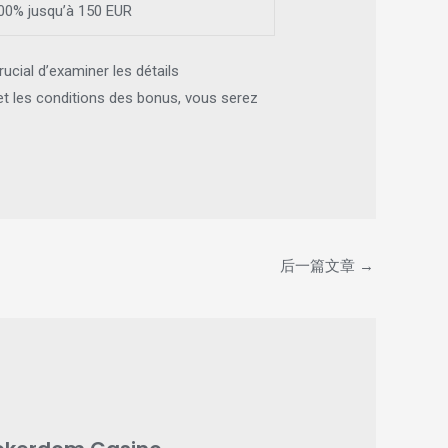
00% jusqu’à 150 EUR
ucial d’examiner les détails
t les conditions des bonus, vous serez
后一篇文章
→