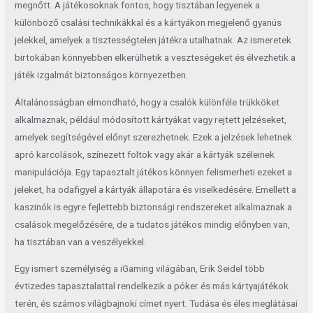
megnőtt. A játékosoknak fontos, hogy tisztában legyenek a
különböző csalási technikákkal és a kártyákon megjelenő gyanús
jelekkel, amelyek a tisztességtelen játékra utalhatnak. Az ismeretek
birtokában könnyebben elkerülhetik a veszteségeket és élvezhetik a
játék izgalmát biztonságos környezetben.
Általánosságban elmondható, hogy a csalók különféle trükköket
alkalmaznak, például módosított kártyákat vagy rejtett jelzéseket,
amelyek segítségével előnyt szerezhetnek. Ezek a jelzések lehetnek
apró karcolások, színezett foltok vagy akár a kártyák széleinek
manipulációja. Egy tapasztalt játékos könnyen felismerheti ezeket a
jeleket, ha odafigyel a kártyák állapotára és viselkedésére. Emellett a
kaszinók is egyre fejlettebb biztonsági rendszereket alkalmaznak a
csalások megelőzésére, de a tudatos játékos mindig előnyben van,
ha tisztában van a veszélyekkel.
Egy ismert személyiség a iGaming világában,
Erik Seidel
több
évtizedes tapasztalattal rendelkezik a póker és más kártyajátékok
terén, és számos világbajnoki címet nyert. Tudása és éles meglátásai