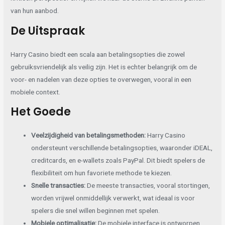
van hun aanbod.
De Uitspraak
Harry Casino biedt een scala aan betalingsopties die zowel
gebruiksvriendelijk als veilig zijn. Het is echter belangrijk om de
voor- en nadelen van deze opties te overwegen, vooral in een
mobiele context.
Het Goede
Veelzijdigheid van betalingsmethoden:
Harry Casino
ondersteunt verschillende betalingsopties, waaronder iDEAL,
creditcards, en e-wallets zoals PayPal. Dit biedt spelers de
flexibiliteit om hun favoriete methode te kiezen.
Snelle transacties:
De meeste transacties, vooral stortingen,
worden vrijwel onmiddellijk verwerkt, wat ideaal is voor
spelers die snel willen beginnen met spelen.
Mobiele optimalisatie:
De mobiele interface is ontworpen