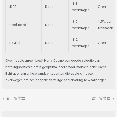
1-3
iDEAL
Direct
Geen
werkdagen
3-5
1.5% per
Creditcard
Direct
werkdagen
transactie
1-2
PayPal
Direct
Geen
werkdagen
Over het algemeen biedt Harry Casino een goede selectie van
betalingsopties die zijn geoptimaliseerd voor mobiele gebruikers.
Echter, er zijn enkele aandachtspunten die spelers moeten
overwegen om een soepele en veilige spelervaring te waarborgen.
←
前一篇文章
后一篇文章
→