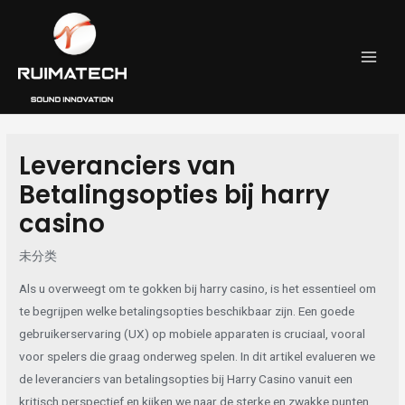
跳
Post
MAI
至
navigation
MEN
内
容
Leveranciers van
Betalingsopties bij harry
casino
未分类
Als u overweegt om te gokken bij
harry
casino, is het essentieel om
te begrijpen welke betalingsopties beschikbaar zijn. Een goede
gebruikerservaring (UX) op mobiele apparaten is cruciaal, vooral
voor spelers die graag onderweg spelen. In dit artikel evalueren we
de leveranciers van betalingsopties bij Harry Casino vanuit een
kritisch perspectief en kijken we naar de sterke en zwakke punten