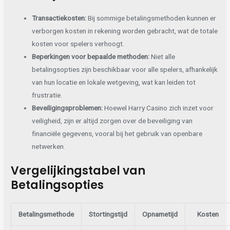
Transactiekosten:
Bij sommige betalingsmethoden kunnen er
verborgen kosten in rekening worden gebracht, wat de totale
kosten voor spelers verhoogt.
Beperkingen voor bepaalde methoden:
Niet alle
betalingsopties zijn beschikbaar voor alle spelers, afhankelijk
van hun locatie en lokale wetgeving, wat kan leiden tot
frustratie.
Beveiligingsproblemen:
Hoewel Harry Casino zich inzet voor
veiligheid, zijn er altijd zorgen over de beveiliging van
financiële gegevens, vooral bij het gebruik van openbare
netwerken.
Vergelijkingstabel van
Betalingsopties
Betalingsmethode
Stortingstijd
Opnametijd
Kosten