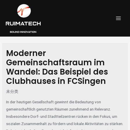
跳
Post
MAI
至
navigation
MEN
内
容
Moderner
Gemeinschaftsraum im
Wandel: Das Beispiel des
Clubhauses in FCSingen
未分类
In der heutigen Gesellschaft gewinnt die Bedeutung von
gemeinschaftlich genutzten Räumen zunehmend an Relevanz.
Insbesondere Dorf- und Stadtteilzentren rücken in den Fokus, um
sozialen Zusammenhalt zu fördern und lokale Aktivitäten zu stärken.