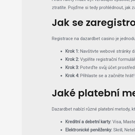
ztratíte. Pojďme si tedy prohlédnout, jak z
Jak se zaregistr
Registrace na dazardbet casino je jednoduc
Krok 1:
Navštivte webové stránky daz
Krok 2:
Vyplňte registrační formulář
Krok 3:
Potvrďte svůj účet prostřed
Krok 4:
Přihlaste se a začněte hrát!
Jaké platební me
Dazardbet nabízí různé platební metody, kt
Kreditní a debetní karty:
Visa, Maste
Elektronické peněženky:
Skrill, Netel