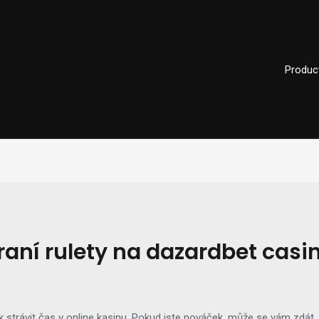
Produc
hraní rulety na dazardbet casi
ak strávit čas v online kasinu. Pokud jste nováček, může se vám zdát,