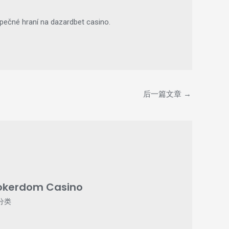
pečné hraní na dazardbet casino.
后一篇文章
→
okerdom Casino
分类