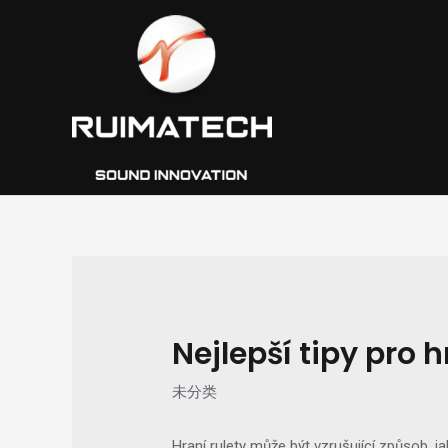
跳
Post
至
navigation
内
容
Nejlepší tipy pro 
未分类
Hraní rulety může být vzrušující způsob, j