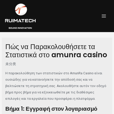
跳
Post
MAI
至
navigation
MEN
内
容
Πώς να Παρακολουθήσετε τα
Στατιστικά στο amunra casino
未分类
Η παρακολούθηση των στατιστικών στο AmunRa Casino είναι
ουσιώδης για να κατανοήσετε την απόδοσή σας και να
βελτιώσετε τη στρατηγική σας. Ακολουθήστε αυτόν τον οδηγό
βήμα προς βήμα για να εξοικειωθείτε με τις διαθέσιμες
επιλογές και τα εργαλεία που προσφέρει η πλατφόρμα.
Βήμα 1: Εγγραφή στον λογαριασμό