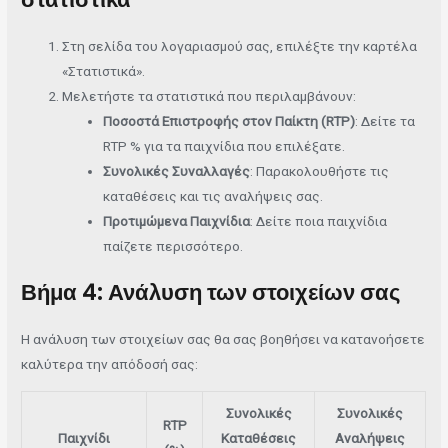
Στη σελίδα του λογαριασμού σας, επιλέξτε την καρτέλα
«Στατιστικά».
Μελετήστε τα στατιστικά που περιλαμβάνουν:
Ποσοστά Επιστροφής στον Παίκτη (RTP)
: Δείτε τα
RTP % για τα παιχνίδια που επιλέξατε.
Συνολικές Συναλλαγές
: Παρακολουθήστε τις
καταθέσεις και τις αναλήψεις σας.
Προτιμώμενα Παιχνίδια
: Δείτε ποια παιχνίδια
παίζετε περισσότερο.
Βήμα 4: Ανάλυση των στοιχείων σας
Η ανάλυση των στοιχείων σας θα σας βοηθήσει να κατανοήσετε
καλύτερα την απόδοσή σας:
Συνολικές
Συνολικές
RTP
Παιχνίδι
Καταθέσεις
Αναλήψεις