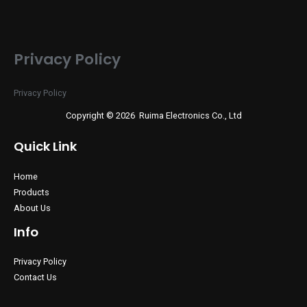
Privacy Policy
Privacy Policy
Copyright © 2026 Ruima Electronics Co., Ltd
Quick Link
Home
Products
About Us
Info
Privacy Policy
Contact Us