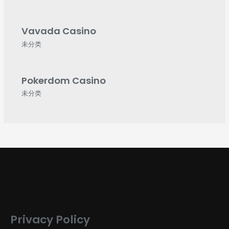
Vavada Casino
未分类
Pokerdom Casino
未分类
Privacy Policy